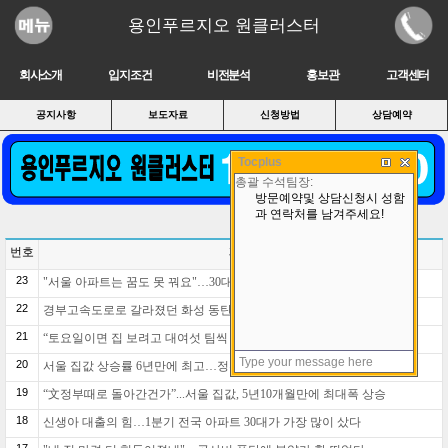
용인푸르지오 원클러스터
회사소개
입지조건
비전분석
홍보관
고객센터
공지사항
보도자료
신청방법
상담예약
Tocplus
번호
제목
23
"서울 아파트는 꿈도 못 꿔요"…30대, '이 동네'에 집 샀다
22
경부고속도로로 갈라졌던 화성 동탄신도시…8월부터 하나로 이어진다
21
“토요일이면 집 보려고 대여섯 팀씩 줄 서”…심상찮은 서울 집값
20
서울 집값 상승률 6년만에 최고…정부 공급카드 꺼낸다
19
“文정부때로 돌아간건가”...서울 집값, 5년10개월만에 최대폭 상승
18
신생아 대출의 힘…1분기 전국 아파트 30대가 가장 많이 샀다