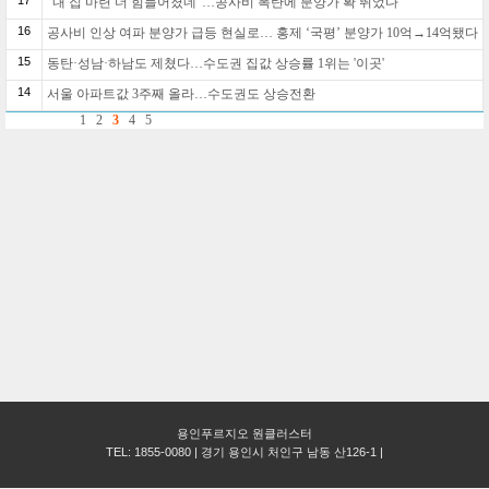
17
"내 집 마련 더 힘들어졌네"…공사비 폭탄에 분양가 확 뛰었다
16
공사비 인상 여파 분양가 급등 현실로… 홍제 ‘국평’ 분양가 10억→14억됐다
15
동탄·성남·하남도 제쳤다…수도권 집값 상승률 1위는 '이곳'
14
서울 아파트값 3주째 올라…수도권도 상승전환
1
2
3
4
5
용인푸르지오 원클러스터
TEL: 1855-0080 | 경기 용인시 처인구 남동 산126-1 |