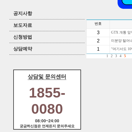
공지사항
번호
보도자료
3
GTX 개통 
신청방법
2
미분양 털어내
상담예약
1
“여기서도 1
1
2
3
4
5
상담및 문의센터
1855-
0080
08:00~24:00
궁금하신점은 언제든지 문의주세요