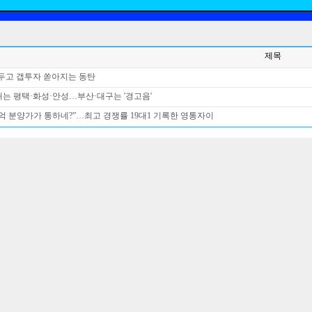
제목
앞두고 갭투자 쏟아지는 동탄
는 평택·화성·안성…부산·대구는 '경고음'
0억 분양가가 통하네?”…최고 경쟁률 19대1 기록한 영통자이