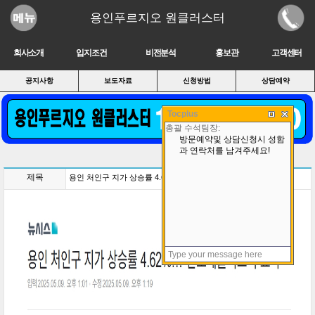
용인푸르지오 원클러스터
회사소개
입지조건
비전분석
홍보관
고객센터
공지사항
보도자료
신청방법
상담예약
Tocplus
제목
용인 처인구 지가 상승률 4.62%…"반도체클러스터 효과"