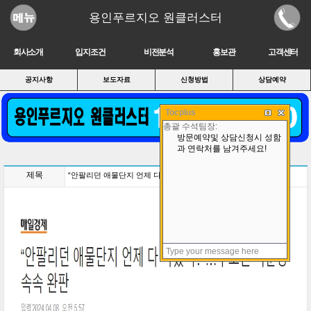
용인푸르지오 원클러스터
회사소개
입지조건
비전분석
홍보관
고객센터
공지사항
보도자료
신청방법
상담예약
Tocplus
제목
“안팔리던 애물단지 언제 다 나갔지?”…수도권 미분양 속속 완판