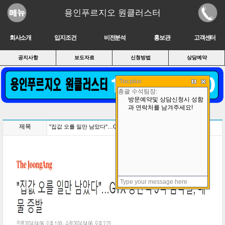
용인푸르지오 원클러스터
회사소개
입지조건
비전분석
홍보관
고객센터
공지사항
보도자료
신청방법
상담예약
Tocplus
제목
"집값 오를 일만 남았다"…GTX 동탄역 5억 뜀박질, 매물 증발