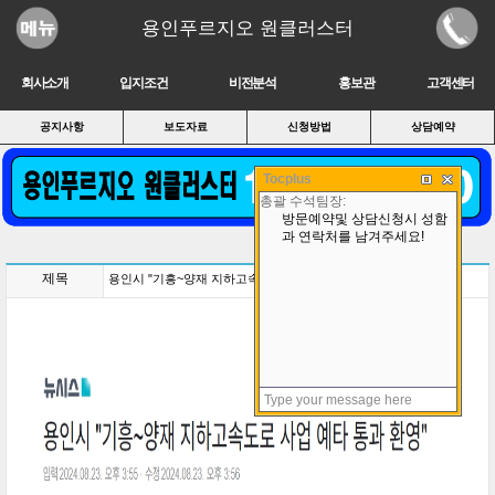
용인푸르지오 원클러스터
회사소개
입지조건
비전분석
홍보관
고객센터
공지사항
보도자료
신청방법
상담예약
Tocplus
제목
용인시 "기흥~양재 지하고속도로 사업 예타 통과 환영"