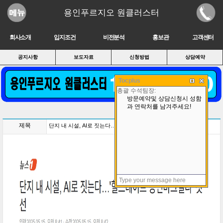
용인푸르지오 원클러스터
회사소개
입지조건
비전분석
홍보관
고객센터
공지사항
보도자료
신청방법
상담예약
Tocplus
제목
단지 내 시설, AI로 짓는다…'힐스테이트 용인마크밸리' 첫선