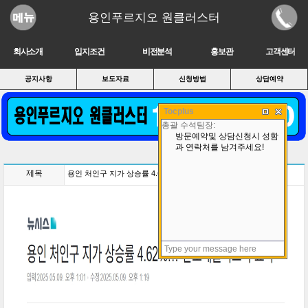
용인푸르지오 원클러스터
회사소개
입지조건
비전분석
홍보관
고객센터
공지사항
보도자료
신청방법
상담예약
Tocplus
제목
용인 처인구 지가 상승률 4.62%…"반도체클러스터 효과"