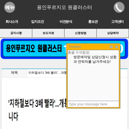
용인푸르지오 원클러스터
회사소개
입지조건
비전분석
홍보관
고객센터
공지사항
보도자료
신청방법
상담예약
Tocplus
제목
지하철보다 3배 빨라'…개통 앞둔 GTX, 먼저 타봤습니다